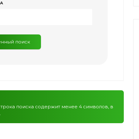
КА
нный поиск
строка поиска содержит менее 4 символов, в
.